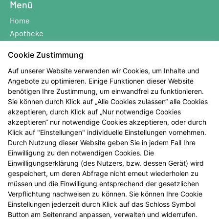
Menü
Home
Apotheke
Leistungen
Cookie Zustimmung
Angebote
Vorbestellung
Auf unserer Website verwenden wir Cookies, um Inhalte und
Angebote zu optimieren. Einige Funktionen dieser Website
Kontakt
benötigen Ihre Zustimmung, um einwandfrei zu funktionieren.
Sie können durch Klick auf „Alle Cookies zulassen“ alle Cookies
Leistungen
akzeptieren, durch Klick auf „Nur notwendige Cookies
Service
akzeptieren“ nur notwendige Cookies akzeptieren, oder durch
Klick auf "Einstellungen" individuelle Einstellungen vornehmen.
Beratung
Durch Nutzung dieser Website geben Sie in jedem Fall Ihre
Botendienst
Einwilligung zu den notwendigen Cookies. Die
Aktuelles
Einwilligungserklärung (des Nutzers, bzw. dessen Gerät) wird
Kundenkonto
gespeichert, um deren Abfrage nicht erneut wiederholen zu
müssen und die Einwilligung entsprechend der gesetzlichen
Rechtliches
Verpflichtung nachweisen zu können. Sie können Ihre Cookie
Einstellungen jederzeit durch Klick auf das Schloss Symbol
Impressum
Button am Seitenrand anpassen, verwalten und widerrufen.