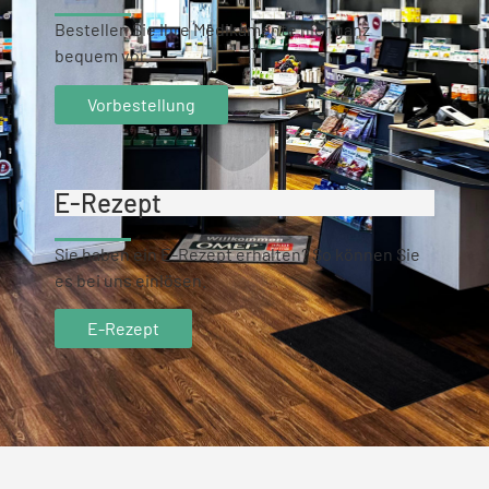
Bestellen Sie Ihre Medikamente hier ganz
bequem vor.
Vorbestellung
E-Rezept
Sie haben ein E-Rezept erhalten? So können Sie
es bei uns einlösen.
E-Rezept